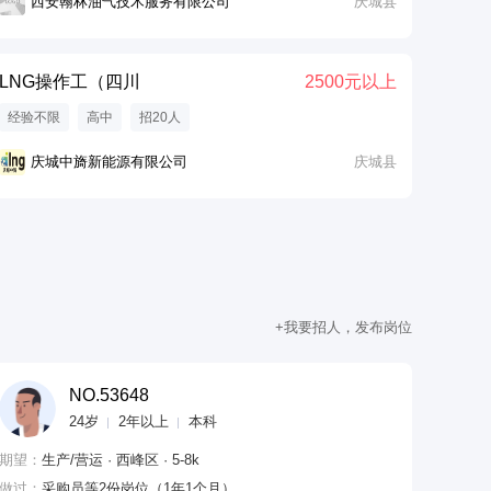
西安翰林油气技术服务有限公司
庆城县
LNG操作工（四川
2500元以上
经验不限
高中
招20人
庆城中旖新能源有限公司
庆城县
+我要招人，发布岗位
NO.53648
24岁
2年以上
本科
期望：
生产/营运 · 西峰区 · 5-8k
做过：
采购员等2份岗位（1年1个月）