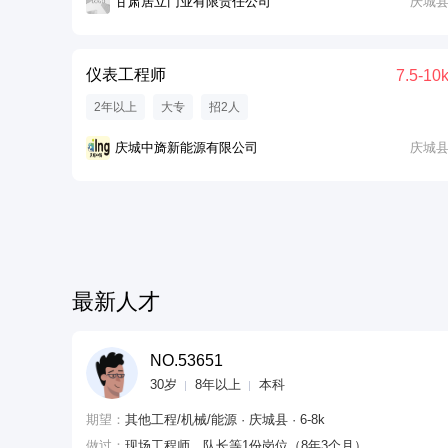
甘肃居立门业有限责任公司
庆城
仪表工程师
7.5-10
2年以上
大专
招2人
庆城中旖新能源有限公司
庆城
最新人才
NO.53651
30岁
8年以上
本科
期望：
其他工程/机械/能源 · 庆城县 · 6-8k
做过：
现场工程师、队长等1份岗位（8年3个月）