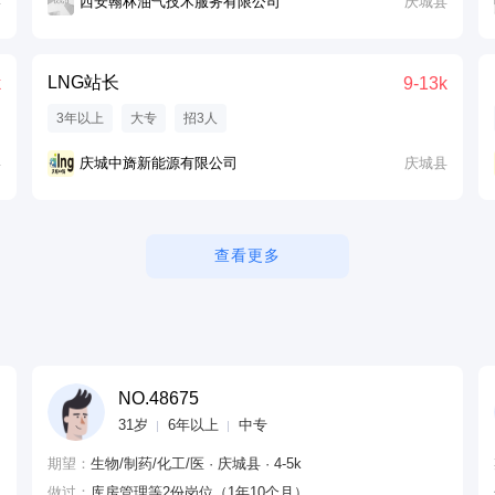
县
西安翰林油气技术服务有限公司
庆城县
LNG站长
k
9-13k
3年以上
大专
招3人
县
庆城中旖新能源有限公司
庆城县
查看更多
NO.48675
31岁
6年以上
中专
期望：
生物/制药/化工/医 · 庆城县 · 4-5k
做过：
库房管理等2份岗位（1年10个月）