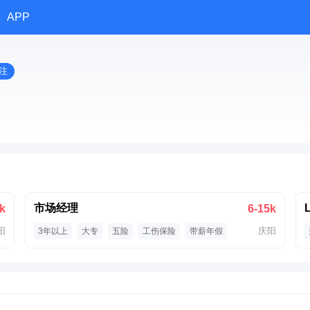
APP
注
市场经理
k
6-15k
阳
庆阳
3年以上
大专
五险
工伤保险
带薪年假
节日福利
绩效奖金
公费旅游
入职培训
技能培训
交通补贴
通讯补贴
出差补贴
包吃包住