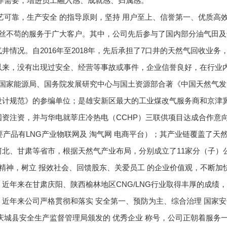
作需要，增进员工融入感、成就感、归属感。
艺可靠，生产安全 的指导原则，坚持 用户至上、信誉第一、优质高效
一丝不苟的服务于广大客户。其中，公司先后参与了国内部分油气田
情况。自2016年至2018年，先后承担了7口井的天然气回收业务
以来，没有出现过安全、经营等事故或事件，企业信誉良好，在行业
是国家能源局、国务院发展研究中心与国土资源部合著《中国天然气
设计规范》的参编单位；是雄安新区最大的工业煤改气服务商和京津
资注资，并与华电就莘庄冷热电（CCHP）三联供项目达成合作意向
要产品有LNG产业物联网及 淘气网 电商平台）；其产业链覆盖了天
北、甘肃等省市，根据天然气产业布局，分别成立了11家分（子）
业精神，树立 报效社会、回馈股东、关爱员工 的企业价值观，不断加
近年来在甘肃庆阳、陕西榆林地区CNG/LNG行业取得丰厚的成绩
近年来公司严格贯彻和落实 安全第一、预防为主、综合治理 国家
得了庆城县安全生产监督管理局颁发的 优秀企业 称号，公司正朝着服务