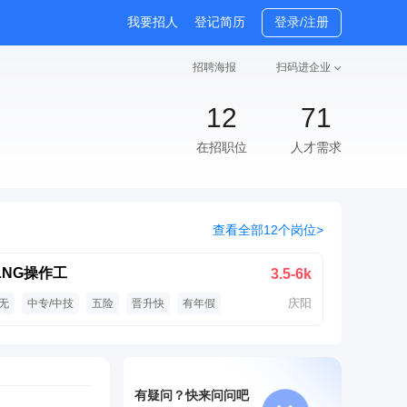
我要招人
登记简历
登录/注册
招聘海报
扫码进企业
12
71
在招职位
人才需求
查看全部12个岗位>
LNG操作工
3.5-6k
庆阳
无
中专/中技
五险
晋升快
有年假
技术培训
法定假
包食宿
有疑问？快来问问吧