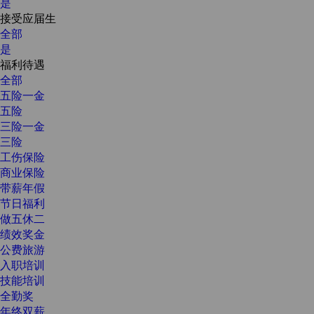
是
接受应届生
全部
是
福利待遇
全部
五险一金
五险
三险一金
三险
工伤保险
商业保险
带薪年假
节日福利
做五休二
绩效奖金
公费旅游
入职培训
技能培训
全勤奖
年终双薪