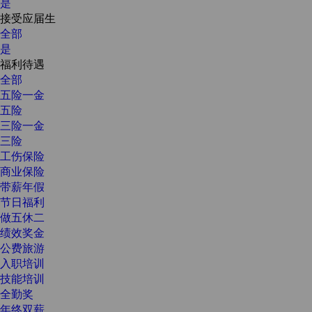
是
接受应届生
全部
是
福利待遇
全部
五险一金
五险
三险一金
三险
工伤保险
商业保险
带薪年假
节日福利
做五休二
绩效奖金
公费旅游
入职培训
技能培训
全勤奖
年终双薪