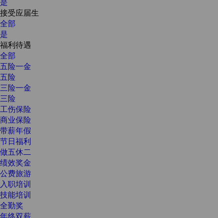
是
接受应届生
全部
是
福利待遇
全部
五险一金
五险
三险一金
三险
工伤保险
商业保险
带薪年假
节日福利
做五休二
绩效奖金
公费旅游
入职培训
技能培训
全勤奖
年终双薪