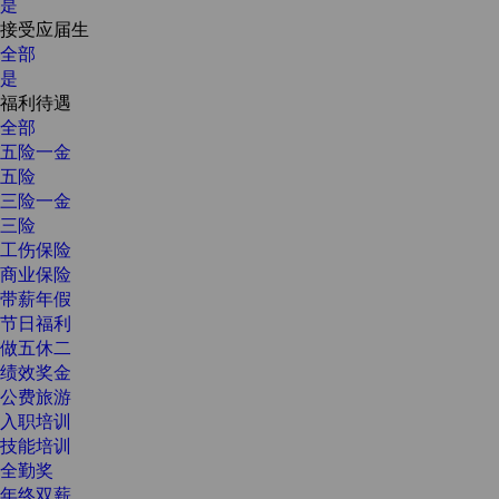
是
接受应届生
全部
是
福利待遇
全部
五险一金
五险
三险一金
三险
工伤保险
商业保险
带薪年假
节日福利
做五休二
绩效奖金
公费旅游
入职培训
技能培训
全勤奖
年终双薪