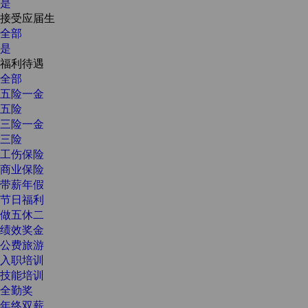
是
接受应届生
全部
是
福利待遇
全部
五险一金
五险
三险一金
三险
工伤保险
商业保险
带薪年假
节日福利
做五休二
绩效奖金
公费旅游
入职培训
技能培训
全勤奖
年终双薪