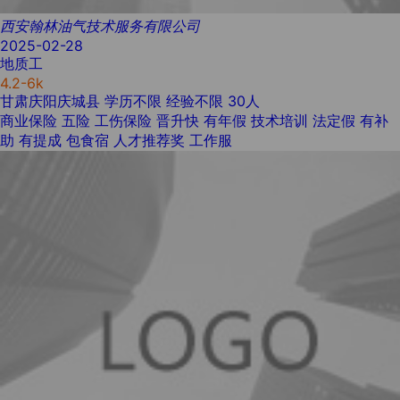
西安翰林油气技术服务有限公司
2025-02-28
地质工
4.2-6k
甘肃庆阳庆城县
学历不限
经验不限
30人
商业保险
五险
工伤保险
晋升快
有年假
技术培训
法定假
有补
助
有提成
包食宿
人才推荐奖
工作服