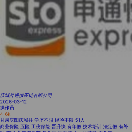
庆城昇通供应链有限公司
2026-03-12
操作员
4-6k
甘肃庆阳庆城县
学历不限
经验不限
51人
商业保险
五险
工伤保险
晋升快
有年假
技术培训
法定假
有补